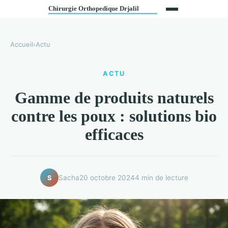
Accueil
›
Actu
ACTU
Gamme de produits naturels
contre les poux : solutions bio
efficaces
Sacha
20 octobre 2024
4 min de lecture
S