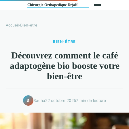
Accueil
›
Bien-être
BIEN-ÊTRE
Découvrez comment le café
adaptogène bio booste votre
bien-être
Sacha
22 octobre 2025
7 min de lecture
S