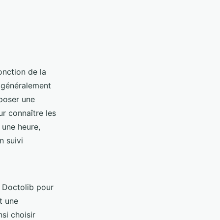
onction de la
t généralement
oposer une
ur connaître les
 une heure,
n suivi
e Doctolib pour
t une
si choisir