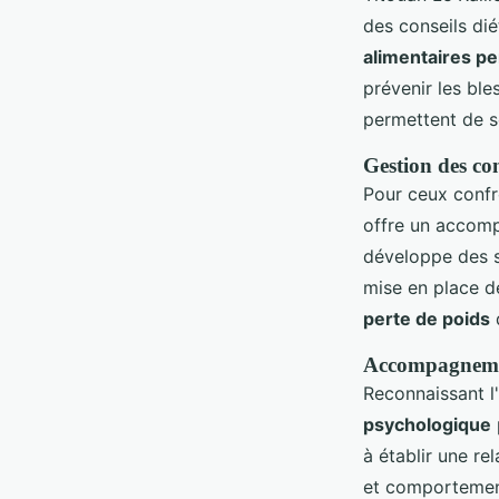
des conseils dié
alimentaires p
prévenir les ble
permettent de so
Gestion des con
Pour ceux confr
offre un accomp
développe des st
mise en place de
perte de poids
Accompagnement
Reconnaissant l
psychologique
à établir une re
et comportemen