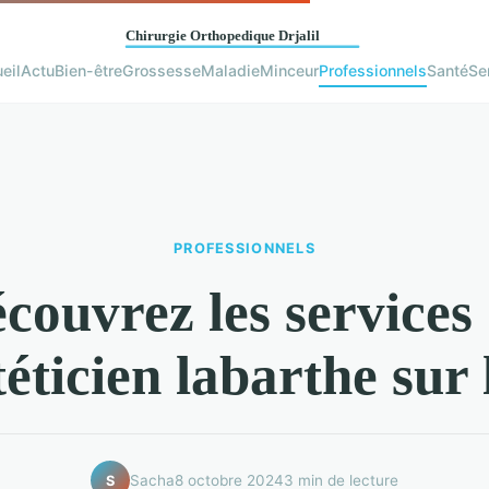
eil
Actu
Bien-être
Grossesse
Maladie
Minceur
Professionnels
Santé
Se
PROFESSIONNELS
couvrez les services
téticien labarthe sur 
Sacha
8 octobre 2024
3 min de lecture
S