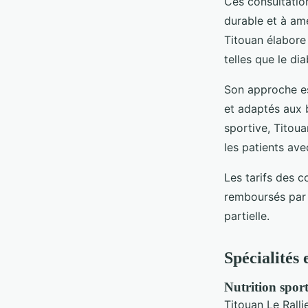
Ces consultation
durable et à amé
Titouan élabor
telles que le di
Son approche es
et adaptés aux b
sportive, Titoua
les patients ave
Les tarifs des c
remboursés par l
partielle.
Spécialités 
Nutrition spor
Titouan Le Ralli