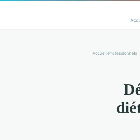
Accu
Accueil
›
Professionnels
Dé
dié