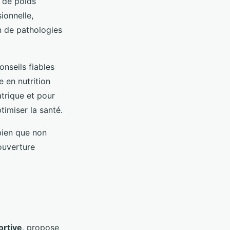
e de poids
ionnelle,
n de pathologies
nseils fiables
 en nutrition
atrique et pour
timiser la santé.
bien que non
ouverture
ortive
, propose