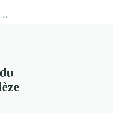
niors
 du
lèze