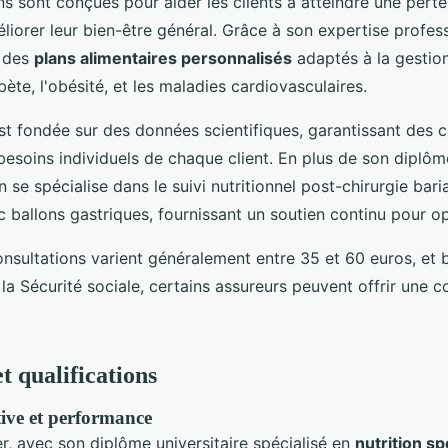
s sont conçues pour aider les clients à atteindre une pert
liorer leur bien-être général. Grâce à son expertise profess
e des
plans alimentaires personnalisés
adaptés à la gestio
abète, l'obésité, et les maladies cardiovasculaires.
t fondée sur des données scientifiques, garantissant des co
esoins individuels de chaque client. En plus de son diplôme
n se spécialise dans le suivi nutritionnel post-chirurgie bari
c ballons gastriques, fournissant un soutien continu pour op
onsultations varient généralement entre 35 et 60 euros, et 
a Sécurité sociale, certains assureurs peuvent offrir une c
et qualifications
tive et performance
er, avec son diplôme universitaire spécialisé en
nutrition sp