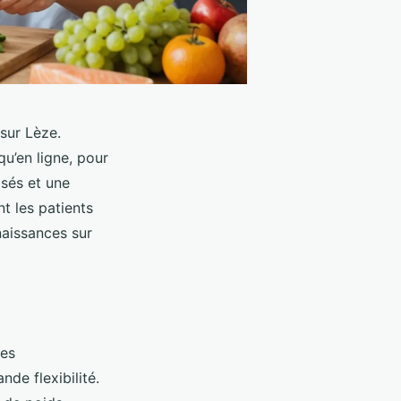
sur Lèze.
u’en ligne, pour
isés et une
t les patients
naissances sur
des
nde flexibilité.