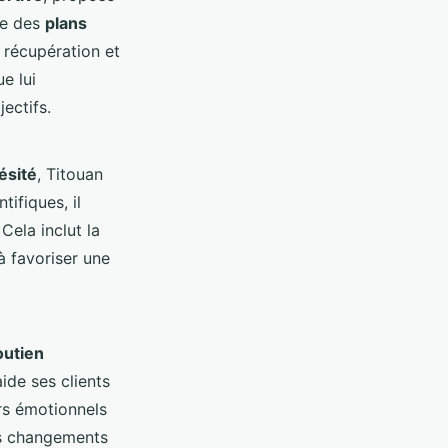
re des
plans
a récupération et
e lui
ectifs.
ésité
, Titouan
ifiques, il
Cela inclut la
à favoriser une
outien
ide ses clients
urs émotionnels
es changements