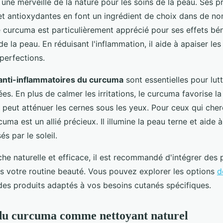
une merveille de la nature pour les soins de la peau. Ses pr
et antioxydantes en font un ingrédient de choix dans de n
 curcuma est particulièrement apprécié pour ses effets bé
 de la peau. En réduisant l'inflammation, il aide à apaiser le
perfections.
anti-inflammatoires du curcuma
sont essentielles pour lutt
es. En plus de calmer les irritations, le curcuma favorise la
 peut atténuer les cernes sous les yeux. Pour ceux qui cher
rcuma est un allié précieux. Il illumine la peau terne et aide 
 par le soleil.
he naturelle et efficace, il est recommandé d'intégrer des 
 votre routine beauté. Vous pouvez explorer les options
d
des produits adaptés à vos besoins cutanés spécifiques.
 du curcuma comme nettoyant naturel