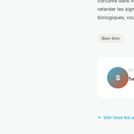
curcuma dans vot
retarder les sig
biologiques, vo
Bien-être
EC
S
S
← Voir tous les a