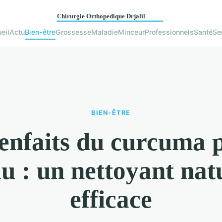
eil
Actu
Bien-être
Grossesse
Maladie
Minceur
Professionnels
Santé
Se
BIEN-ÊTRE
enfaits du curcuma 
u : un nettoyant nat
efficace