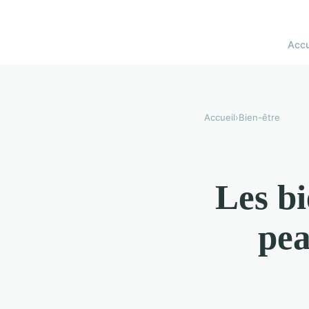
Accu
Accueil
›
Bien-être
Les bi
pea