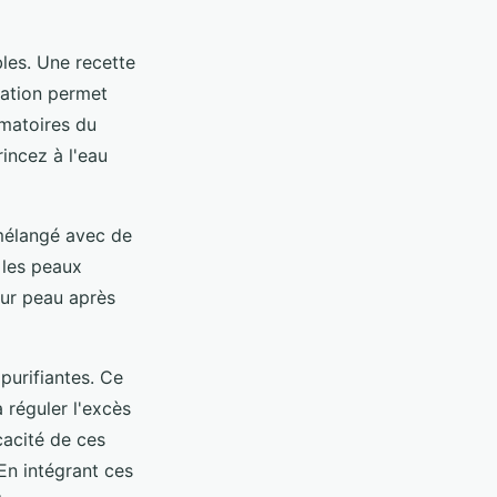
bles. Une recette
iation permet
mmatoires du
incez à l'eau
 mélangé avec de
 les peaux
eur peau après
purifiantes. Ce
 réguler l'excès
cacité de ces
En intégrant ces