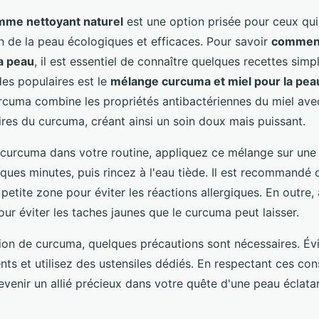
me nettoyant naturel
est une option prisée pour ceux qu
n de la peau écologiques et efficaces. Pour savoir
comment 
a peau
, il est essentiel de connaître quelques recettes simp
es populaires est le
mélange curcuma et miel pour la pea
rcuma combine les propriétés antibactériennes du miel avec
ires du curcuma, créant ainsi un soin doux mais puissant.
e curcuma dans votre routine, appliquez ce mélange sur une
lques minutes, puis rincez à l'eau tiède. Il est recommandé 
petite zone pour éviter les réactions allergiques. En outre
our éviter les taches jaunes que le curcuma peut laisser.
ation de curcuma, quelques précautions sont nécessaires. Év
ts et utilisez des ustensiles dédiés. En respectant ces cons
venir un allié précieux dans votre quête d'une peau éclatan