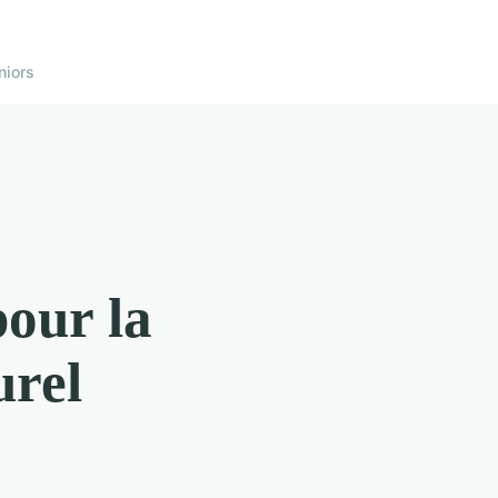
niors
pour la
urel