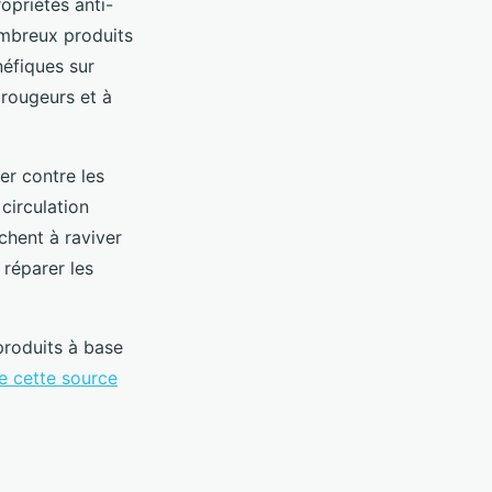
opriétés anti-
ombreux produits
néfiques sur
s rougeurs et à
er contre les
 circulation
chent à raviver
à réparer les
produits à base
e cette source