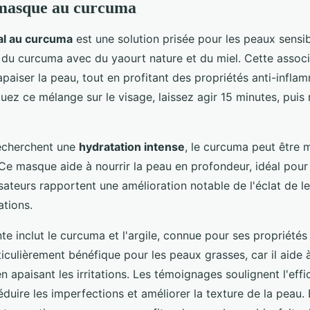
 masque au curcuma
al au curcuma
est une solution prisée pour les peaux sensi
du curcuma avec du yaourt nature et du miel. Cette assoc
apaiser la peau, tout en profitant des propriétés anti-infla
ez ce mélange sur le visage, laissez agir 15 minutes, puis r
recherchent une
hydratation intense
, le curcuma peut être
 Ce masque aide à nourrir la peau en profondeur, idéal pour
isateurs rapportent une amélioration notable de l'éclat de l
ations.
te inclut le curcuma et l'argile, connue pour ses propriétés 
culièrement bénéfique pour les peaux grasses, car il aide à
 apaisant les irritations. Les témoignages soulignent l'effi
uire les imperfections et améliorer la texture de la peau. 