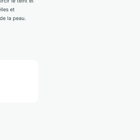
cir le teint et
lles et
de la peau.