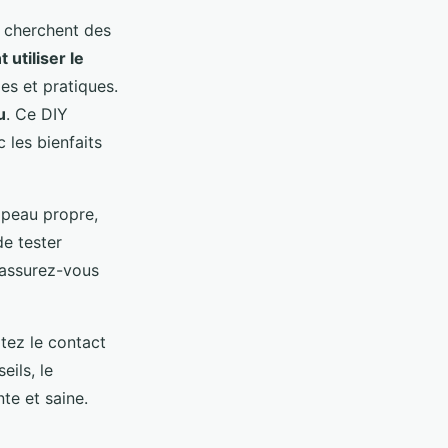
i cherchent des
utiliser le
les et pratiques.
u
. Ce DIY
 les bienfaits
 peau propre,
de tester
, assurez-vous
itez le contact
eils, le
te et saine.