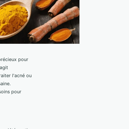
 précieux pour
agit
raiter l'acné ou
aine.
soins pour